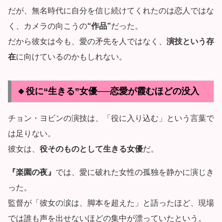
だが、無名時代に自分を信じ続けてくれたのは恋人ではな
く、カメラの向こうの
“作品”
だった。
だから彼女は今も、愛の矛先を人ではなく、
演技という存
在
に向けているのかもしれない。
🔹役に“生きる”女優──恋愛が霞むほどの没入
チョン・ヨビンの演技は、「役に入り込む」という言葉で
は足りない。
彼女は、
役そのものとして生きる女優
だ。
『楽園の夜』
では、愛に破れた女性の孤独を静かに演じき
った。
監督が「彼女の涙は、脚本を超えた」と語ったほど、現場
では誰も声を出せないほどの集中が漂っていたという。