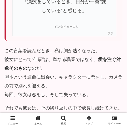
「演技をしているとき、自分が一番“愛
している”と感じる」
— インタビューより
この言葉を読んだとき、私は胸が熱くなった。
彼女にとって“仕事”は、単なる職業ではなく、
愛を注ぐ対
象そのもの
なのだ。
脚本という運命に出会い、キャラクターに恋をし、カメラ
の前で別れを迎える。
毎回、彼女は恋をし、そして失っている。
それでも彼女は、その繰り返しの中で成長し続けてきた。
だから、彼女の演技には
“永遠の恋の香り”
が漂う。
メニュー
ホーム
検索
トップ
サイドバー
一度彼女の目を見てしまえば、誰もがそこに
“愛の残り