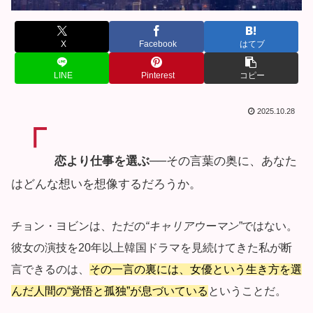
X
Facebook
はてブ
LINE
Pinterest
コピー
2025.10.28
「
恋より仕事を選ぶ
──その言葉の奥に、あなた
はどんな想いを想像するだろうか。
チョン・ヨビンは、ただの
“キャリアウーマン”
ではない。
彼女の演技を20年以上韓国ドラマを見続けてきた私が断
言できるのは、
その一言の裏には、女優という生き方を選
んだ人間の“覚悟と孤独”が息づいている
ということだ。