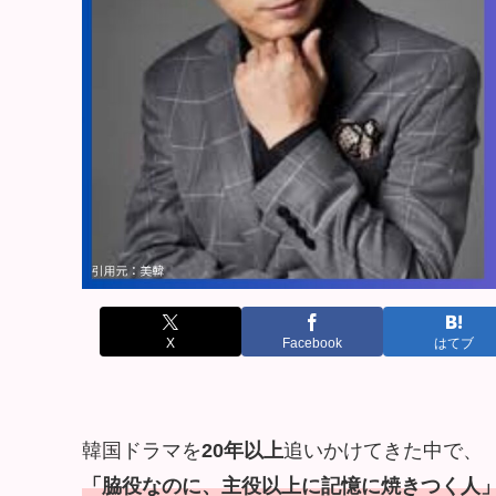
X
Facebook
はてブ
韓国ドラマを
20年以上
追いかけてきた中で、
「脇役なのに、主役以上に記憶に焼きつく人