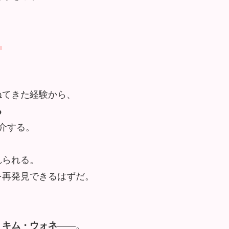
。
ねてきた経験から、
る
介する。
れられる。
を再発見できるはずだ。
・キム・ウォネ
——。