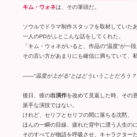
キム・ウォネ
は、その筆頭だ。
ソウルでドラマ制作スタッフを取材していた
一人のPDがふとこんな話をしてくれた。
キム・ウォネがいると、作品の“温度”が一
その言い方があまりにも確信に満ちていて、
——
“温度が上がる”とはどういうことだろう？
後日、彼の
出演作
を改めて見返した時、その
派手な演技ではない。
けれど、セリフとセリフの間に落ちる沈黙、
ほんの一瞬の目線、疲れた背中に漂う人生の
そのすべてが物語を呼吸させ、キャラクター