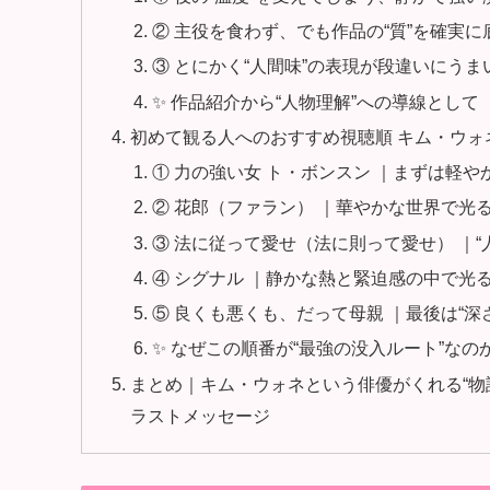
② 主役を食わず、でも作品の“質”を確実
③ とにかく“人間味”の表現が段違いにうま
✨ 作品紹介から“人物理解”への導線として
初めて観る人へのおすすめ視聴順 キム・ウ
① 力の強い女 ト・ボンスン ｜まずは軽や
② 花郎（ファラン） ｜華やかな世界で光る
③ 法に従って愛せ（法に則って愛せ） ｜
④ シグナル ｜静かな熱と緊迫感の中で光る
⑤ 良くも悪くも、だって母親 ｜最後は“深
✨ なぜこの順番が“最強の没入ルート”なの
まとめ｜キム・ウォネという俳優がくれる“物
ラストメッセージ