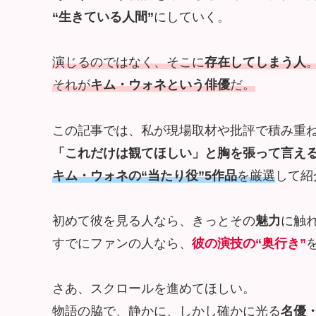
“生きている人間”
にしていく。
演じるのではなく、そこに
存在してしまう人
それが
キム・ウォネという俳優
だ。
この記事では、私が現場取材や批評で積み重
「これだけは観てほしい」と胸を張って言え
キム・ウォネの“当たり役”5作品
を厳選
して紹
初めて彼を見る人なら、きっとその
魅力
に触
すでにファンの人なら、
彼の
演技の“奥行き”
さあ、スクロールを進めてほしい。
物語の脇で、静かに、しかし確かに光る
名優