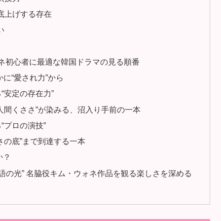
に底上げする存在
い
ォネ初心者に最適な韓国ドラマの見る順番
かに“愛され力”から
“安定の存在力”
“人間くささ”が染みる、沼入り手前の一本
“プロの演技”
さの底”まで到達する一本
か？
語の光” 名脇役キム・ウォネ作品を観る楽しさを深める