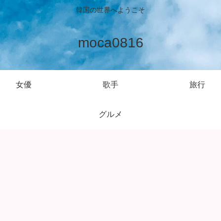
韓国の世界へようこそ
moca0816
女優
歌手
旅行
グルメ