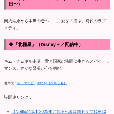
日〜）
契約結婚から本当の恋へ――。愛を「選ぶ」時代のラブコ
メディ。
◆『北極星』（Disney＋／配信中）
キム・ナムギル主演。愛と国家の狭間に生きるスパイ・ロ
マンス。静かな緊張が心を掴む。
引用元：
ドラマナビ
／
39mag（ベネッセ）
💡関連リンク：
【Netflix特集】2025年に観るべき韓国ドラマTOP10