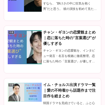
すなら、 “静けさの中に狂気を抱く
男”だと思う。 彼の演技を初めて見たの
は『コーヒープリンス1号店』。 あの
細い瞳の奥にある憂い、少しの影、そ
して完璧なバランスで漂う色気―― 私
は一瞬で“画面の温度”が変わ...
チャン・ギヨンの恋愛観まとめ
俳優
｜恋に落ちた時の“言葉選び”が
優しすぎる
チャン・ギヨンの恋愛観を、インタビ
ュー発言・名言を根拠に徹底整理。恋
に落ちた時の「言葉選び」が優しすぎ
る理由、告白の仕方や本命サイン、理
想のタイプまで分かりやすくまとめま
した。
イム・チョルス出演ドラマ一覧
俳優
｜愛の不時着から話題作まで注
目作を総まとめ
韓国ドラマを見続けていると、ふと心