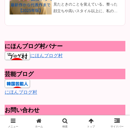
見たときのことを覚えている。整った
顔立ちや高いスタイル以上に、私の目
を惹きつけたのは――「感情の呼吸」
だった。彼の演技は、声を荒げること
もなく、涙を見せるわけでもないの
に、観ている側の心の奥を確実に揺ら
す。...
にほんブログ村バナー
にほんブログ村
芸能ブログ
にほんブログ村
お問い合わせ
お名前（必須）
メニュー
ホーム
検索
トップ
サイドバー