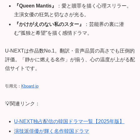
『Queen Mantis』
：愛と贖罪を描く心理スリラー。
主演女優の狂気と切なさが光る。
『かけがえのない私のスター』
：芸能界の裏に潜
む“孤独と希望”を描く感情ドラマ。
U-NEXTは作品数No.1。翻訳・音声品質の高さでも圧倒的
評価。「静かに燃える名作」が揃う、心の温度が上がる配
信サイトです。
引用元：
Kboard.jp
💡関連リンク：
U-NEXT独占配信の韓国ドラマ一覧【2025年版】
演技派俳優が輝く名作韓国ドラマ