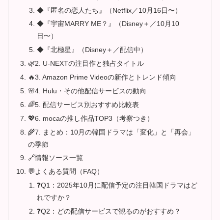
◆『匿名の恋人たち』（Netflix／10月16日〜）
◆『宇宙MARRY ME？』（Disney＋／10月10
日〜）
◆『北極星』（Disney＋／配信中）
🌿2. U-NEXTの注目作と独占タイトル
🔥3. Amazon Prime Videoの新作とトレンド傾向
🌸4. Hulu・その他配信サービスの動向
🌈5. 配信サービス別おすすめ比較表
💖6. mocaの推し作品TOP3（考察つき）
🌾7. まとめ：10月の韓国ドラマは「変化」と「再会」
の季節
🔗情報ソース一覧
💬よくある質問（FAQ）
❓Q1：2025年10月に配信予定の注目韓国ドラマはど
れですか？
❓Q2：どの配信サービスで観るのがおすすめ？