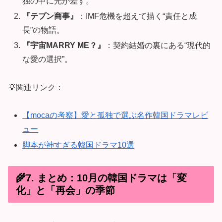
独の中に光が差す。
『テプン商事』
：IMF危機を超えて描く“責任と成
長”の物語。
『宇宙MARRY ME？』
：契約結婚の裏にある“現代的
な愛の選択”。
💡関連リンク：
【mocaの考察】愛と孤独で選ぶ名作韓国ドラマレビ
ュー
脚本が神すぎる韓国ドラマ10選
🌾7. まとめ：10月の韓国ドラマは「変
化」と「再会」の季節