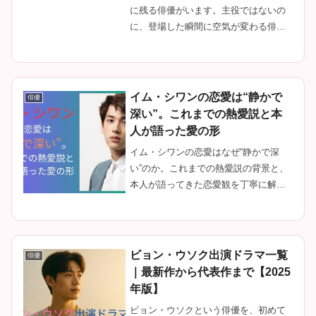
に残る俳優がいます。主役ではないの
に、登場した瞬間に空気が変わる俳
優。台詞の多さではなく、その人がそ
こにいるだけで物語に厚みが生まれ
る。イム・チョルスは、まさにそんな
俳優のひとりです。私が彼の存在を強
イム・シワンの恋愛は“静かで
俳優
く意識...
深い”。これまでの熱愛説と本
人が語った愛の形
イム・シワンの恋愛はなぜ“静かで深
い”のか。これまでの熱愛説の背景と、
本人が語ってきた恋愛観を丁寧に解
説。寡黙な優しさに滲む“愛の形”を紐解
きます。
ビョン・ウソク出演ドラマ一覧
俳優
｜最新作から代表作まで【2025
年版】
ビョン・ウソクという俳優を、初めて