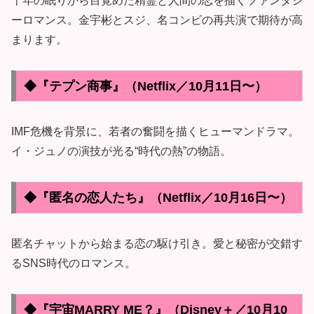
千年の眠りから目覚めた精霊と人間の恋を描くファンタジ
ーロマンス。金宇彬とスジ、名コンビの再共演で期待が高
まります。
◆『テプン商事』（Netflix／10月11日〜）
IMF危機を背景に、若者の奮闘を描くヒューマンドラマ。
イ・ジュノの演技が光る“時代の熱”の物語。
◆『匿名の恋人たち』（Netflix／10月16日〜）
匿名チャットから始まる恋の駆け引き。愛と秘密が交錯す
るSNS時代のロマンス。
◆『宇宙MARRY ME？』（Disney＋／10月10