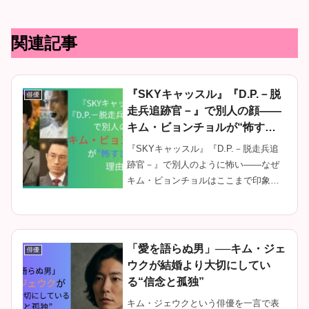
関連記事
『SKYキャッスル』『D.P.－脱
俳優
走兵追跡官－』で別人の顔——
キム・ビョンチョルが“怖すぎ
る”理由
『SKYキャッスル』『D.P.－脱走兵追
跡官－』で別人のように怖い——なぜ
キム・ビョンチョルはここまで印象に
残るのか。3,000話以上視聴してきた韓
ドラ評論家が、演技の正体と魅力を徹
底解説。
「愛を語らぬ男」──キム・ジェ
俳優
ウクが結婚より大切にしてい
る“信念と孤独”
キム・ジェウクという俳優を一言で表