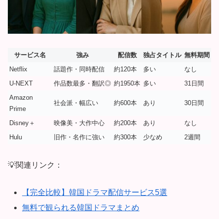
サービス名
強み
配信数
独占タイトル
無料期間
Netflix
話題作・同時配信
約120本
多い
なし
U-NEXT
作品数最多・翻訳◎
約1950本
多い
31日間
Amazon
社会派・幅広い
約600本
あり
30日間
Prime
Disney＋
映像美・大作中心
約200本
あり
なし
Hulu
旧作・名作に強い
約300本
少なめ
2週間
💡関連リンク：
【完全比較】韓国ドラマ配信サービス5選
無料で観られる韓国ドラマまとめ