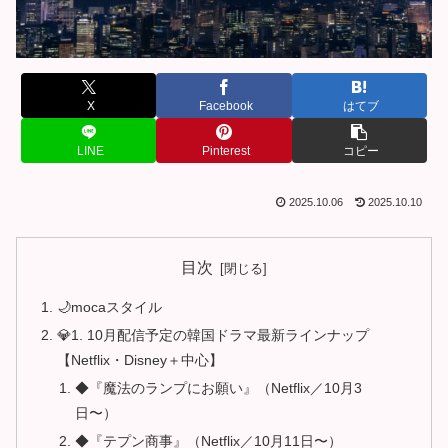
X
Facebook
はてブ
LINE
Pinterest
コピー
2025.10.06
2025.10.10
目次
🌙mocaスタイル
💎1. 10月配信予定の韓国ドラマ最新ラインナップ
【Netflix・Disney＋中心】
◆『魔法のランプにお願い』（Netflix／10月3
日〜）
◆『テプン商事』（Netflix／10月11日〜）