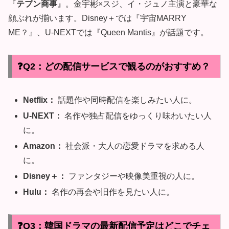
『
テプン商事
』。金宇彬×スジ、イ・ジュノ主演と豪華な
顔ぶれが揃います。Disney＋では『宇宙MARRY
ME？』、U-NEXTでは『Queen Mantis』が話題です。
❓Q2：どの配信サービスで観るのがおすすめ？
Netflix：
話題作や同時配信を楽しみたい人に。
U-NEXT：
名作や独占配信をゆっくり味わいたい人
に。
Amazon：
社会派・大人の恋愛ドラマを求める人
に。
Disney＋：
ファンタジーや映像美重視の人に。
Hulu：
名作の再会や旧作を見たい人に。
❓Q3：韓国ドラマの最新配信予定はどこでチェ