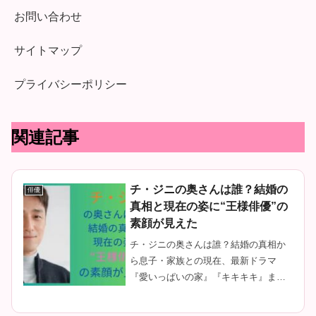
お問い合わせ
サイトマップ
プライバシーポリシー
関連記事
チ・ジニの奥さんは誰？結婚の
俳優
真相と現在の姿に“王様俳優”の
素顔が見えた
チ・ジニの奥さんは誰？結婚の真相か
ら息子・家族との現在、最新ドラマ
『愛いっぱいの家』『キキキキ』ま
で。20年以上韓国ドラマを見続けてき
た評論家が、“王様俳優”の素顔と人生を