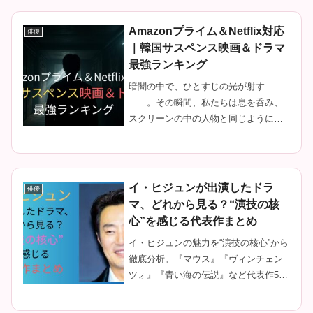
Amazonプライム＆Netflix対応
俳優
｜韓国サスペンス映画＆ドラマ
最強ランキング
暗闇の中で、ひとすじの光が射す
——。その瞬間、私たちは息を呑み、
スクリーンの中の人物と同じように心
を震わせる。それが、韓国サスペンス
の魅力です。こんにちは、韓国ドラマ
評論家の佐藤美咲です。20年以上、無
数の作品を取材し、撮影現場に立ち会
イ・ヒジュンが出演したドラ
俳優
って...
マ、どれから見る？“演技の核
心”を感じる代表作まとめ
イ・ヒジュンの魅力を“演技の核心”から
徹底分析。『マウス』『ヴィンチェン
ツォ』『青い海の伝説』など代表作5選
を通して、通好みの俳優としての真価
と演技の深さを紐解く保存版レビュ