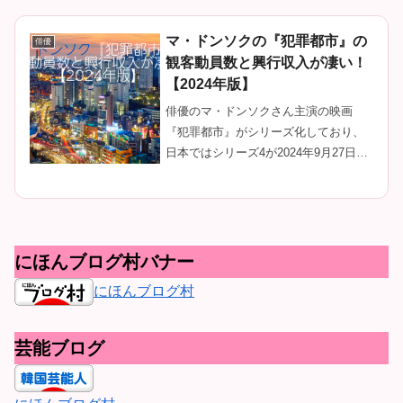
ー。
マ・ドンソクの『犯罪都市』の
俳優
観客動員数と興行収入が凄い！
【2024年版】
俳優のマ・ドンソクさん主演の映画
『犯罪都市』がシリーズ化しており、
日本ではシリーズ4が2024年9月27日に
公開されます。そんなマ・ドンソクさ
ん主演、『犯罪都市』の観客動員数と
興行収入が凄いことになっているの
で、それについて解析していきたい...
にほんブログ村バナー
にほんブログ村
芸能ブログ