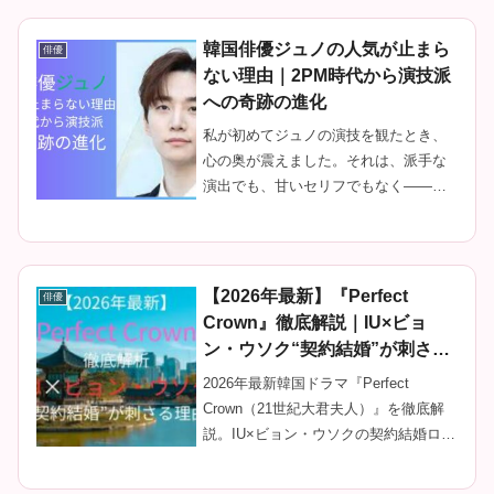
丁寧に紐解きます。
韓国俳優ジュノの人気が止まら
俳優
ない理由｜2PM時代から演技派
への奇跡の進化
私が初めてジュノの演技を観たとき、
心の奥が震えました。それは、派手な
演出でも、甘いセリフでもなく——た
だ、ひとつのまなざしで、すべてを語
ってしまうその力。「この人、何者な
の……？」そう呟いたのを、今でも鮮
明に覚えています。K-POPアイドル...
【2026年最新】『Perfect
俳優
Crown』徹底解説｜IU×ビョ
ン・ウソク“契約結婚”が刺さる
理由
2026年最新韓国ドラマ『Perfect
Crown（21世紀大君夫人）』を徹底解
説。IU×ビョン・ウソクの契約結婚ロマ
ンスが“刺さる理由”、あらすじ・世界
観・見どころ・配信情報まで深掘り。