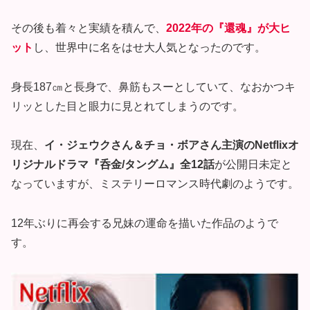
その後も着々と実績を積んで、
2022年の『還魂』が大ヒ
ット
し、世界中に名をはせ大人気となったのです。
身長187㎝と長身で、鼻筋もスーとしていて、なおかつキ
リッとした目と眼力に見とれてしまうのです。
現在、
イ・ジェウクさん＆チョ・ボアさん主演のNetflixオ
リジナルドラマ『呑金/タングム』全12話
が公開日未定と
なっていますが、ミステリーロマンス時代劇のようです。
12年ぶりに再会する兄妹の運命を描いた作品のようで
す。